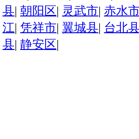
县
|
朝阳区
|
灵武市
|
赤水
江
|
凭祥市
|
翼城县
|
台北
县
|
静安区
|